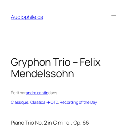
Skip
to
Audiophile.ca
content
Gryphon Trio – Felix
Mendelssohn
Écrit par
andre.cantin
dans
Classique
, 
Classical-ROTD
, 
Recording of the Day
Piano Trio No. 2 in C minor, Op. 66