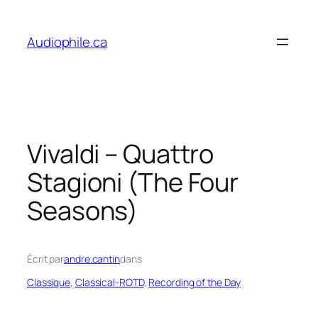
Skip
to
Audiophile.ca
content
Vivaldi – Quattro
Stagioni (The Four
Seasons)
Écrit par
andre.cantin
dans
Classique
, 
Classical-ROTD
, 
Recording of the Day