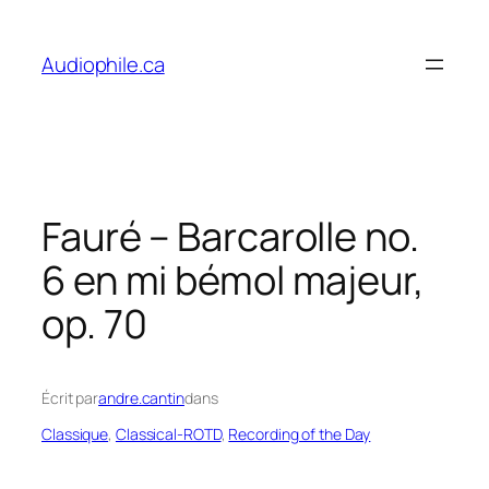
Skip
to
Audiophile.ca
content
Fauré – Barcarolle no.
6 en mi bémol majeur,
op. 70
Écrit par
andre.cantin
dans
Classique
, 
Classical-ROTD
, 
Recording of the Day