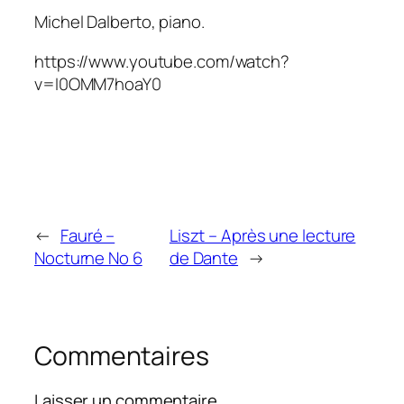
Michel Dalberto, piano.
https://www.youtube.com/watch?
v=I0OMM7hoaY0
←
Fauré –
Liszt – Après une lecture
Nocturne No 6
de Dante
→
Commentaires
Laisser un commentaire