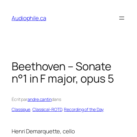
Skip
to
Audiophile.ca
content
Beethoven – Sonate
n°1 in F major, opus 5
Écrit par
andre.cantin
dans
Classique
, 
Classical-ROTD
, 
Recording of the Day
Henri Demarquette, cello