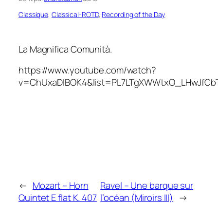
Classique
, 
Classical-ROTD
, 
Recording of the Day
La Magnifica Comunità.
https://www.youtube.com/watch?
v=ChUxaDIBOK4&list=PL7LTgXWWtxO_LHwJfCb
←
Mozart – Horn
Ravel – Une barque sur
Quintet E flat K. 407
l’océan (Miroirs III)
→