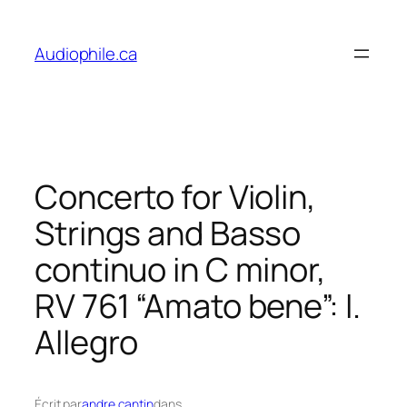
Skip
to
Audiophile.ca
content
Concerto for Violin,
Strings and Basso
continuo in C minor,
RV 761 “Amato bene”: I.
Allegro
Écrit par
andre.cantin
dans